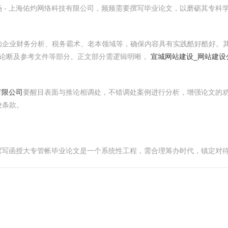
 - 上海佑灼网络科技有限公司，频频需要撰写毕业论文，以磨砺其专科
如企业财务分析、税务霸术、老本领域等，确保内容具有实践酷好酷好。
论断及参考文件等部分。正文部分需逻辑明晰，
宣城网站建设_网站建设
有限公司
要醒目表面与推论相调处，不错调处案例进行分析，增强论文的
校条款。
，撰写函授大专管帐毕业论文是一个系统性工程，需合理筹办时代，镇定对