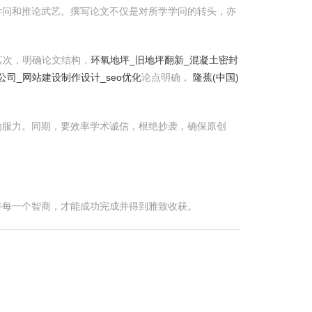
学问和推论武艺。撰写论文不仅是对所学学问的转头，亦
其次，明确论文结构，
环氧地坪_旧地坪翻新_混凝土密封
公司_网站建设制作设计_seo优化
论点明确，
隆蕉(中国)
劝服力。同期，要效率学术诚信，根绝抄袭，确保原创
待每一个智商，才能成功完成并得到雅致收获。