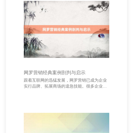
征，企业不错将广宽的阛阓隔离为多个具有相
通特征的子阛阓。举例，针对不同庚纪、收入
或风趣风趣的花消者，制定不同的居品策略。
灵验的细分有助于企业发现未被空隙的阛阓需
求。 其次，指标阛阓选拔（Targeting）是指企
业在细分阛阓中选拔最具后劲的
网罗营销经典案例剖判与启示
跟着互联网的迅猛发展，网罗营销已成为企业
实行品牌、拓展商场的遑急技能。很多企业通
过革命的网罗营销战术获得了权贵成效，其中
一些经典案例值得深刻分析和鉴戒。 杭州美价
科技有限公司 以“支付宝”为例，其早期通过“双
十一”购物节见效打造了全民参与的销耗盛宴。
借助外交媒体、搜索引擎优化（SEO）和精确
告白投放，支付宝不仅晋升了用户活跃度，还
大幅加多了交游量。这一案例标明，长入节日