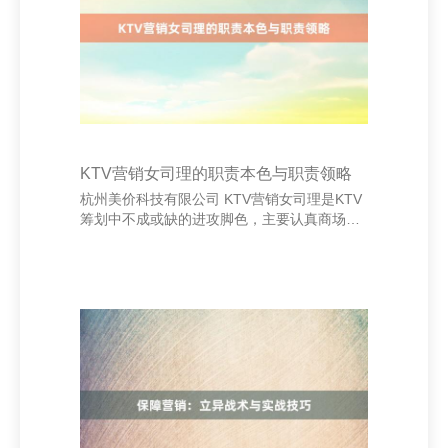
热门进行创意营销，大概有用晋升品牌影响力
和用户黏性。 另一个典型案例是“三只松鼠”，
它通过打造萌趣品牌形象，利用微博、微信等
外
KTV营销女司理的职责本色与职责领略
杭州美价科技有限公司 KTV营销女司理是KTV
筹划中不成或缺的进攻脚色，主要认真商场推
论、客户保重以及销售事迹的进步。她们不仅
需要具备考究的疏通身手，还需具备一定的料
理身手和营销战略念念维。 最初，营销女司理
认真制定并实施KTV的营销规划，包括各类促
销行径、节日主题筹备以及会员轨制推论等，
以眩惑新客户、留下老客户。其次，她们需要
如期分析商场动态和竞争敌手情况，实时诊治
营销战略，提高KTV的闻明度和竞争力。 在客
户关连料理方面，营销女司理要与VIP客户保握
考究互动，了解客户需求，提供个性化作事，