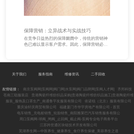
保障营销：立异战术与实战技巧
在竞争日益热烈的保障阛阓中，传统的营销神
色已难以显示客户需求。因此，保障营销必须
束缚立异，长入当代科技与用户念念维，擢升
就业体验与改动截止。 领先，精确定位指标客
户是关节。通过大数据分析，保障公司不错深
刻了解不同东说念主群的保障需求，制定个性
化产物推选决策。举例，针对年青群体推出天
关于我们
服务指南
维修资讯
二手回收
真、高性价比的互联网保障产物，诱骗其关注
与购买。 其次，线上线下交融成为趋势。线上
友情链接：
南京泵阀网|泵阀网|阀门网|水泵网|阀门品牌网|泵阀人才网|
齐邦科技
渠说念如外交媒体、短视频平台和电商平台，
苍南三聪服装店
贵港陶瓷纤维纺织品采购|贵港陶瓷纤维纺织品施工|贵港陶瓷纤维
能灵验扩大品牌曝光；线下则提防客户体验，
服装_服饰及口罩生产_南通鲁宇友服装有限公司
依诺锐（北京）服装有限公司
通过专科参谋人提供一双一就业，增强信任
重庆渝轩庆商贸有限公司
福建厦门市华宇房地产有限公司 - 首页
感。 此外，本体
电车销售_充电桩销售_轮胎销售_南阳雅莱巴汽车销售服务有限公
周口泵阀网-球阀_闸阀_止回阀_截止阀-泵阀专业电子商务平台
江苏跨世通区块链技术开发有限公司
芜湖养生网—中医养生_健康养生_食疗养生保健_美容养生之道