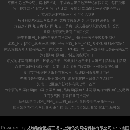
平湖市房地产经纪、房地产咨询、平湖市喆汉房地产经纪有限公司
每日柒事
竹山招聘网-竹山英才网-竹山人才网
爱策划-活动策划一站式服务平台
北京涛凯建材有限公司-生产保温材料
玮玮科技网-综合网创资源_优质付费资源_知识付费网课平台_创
烟台房产网-烟台房地产网-烟台二手房
成安县城镇跃鹏快餐店_首页
首页-沈阳现为斯商贸有限公司
医学整形网_中国整形美容门户网站_中国十佳医学美容整形网站
成都_附近|周边_墓地|公墓|陵园|殡葬|殡仪_服务_价格_多少钱-成都民信殡仪
武汉友联英泰工程有限公司
舞蹈大赛
GMG推广码
上海宜事机电设备有限公司
深圳泵阀_泵阀门_制造供应泵阀门
绍兴地坪漆 环氧地坪丨环氧地坪漆丨环氧树脂地坪漆丨自流平丨防静电丨防腐
台湾兴华环保有限公司 - 首页
北京海澜汇通芮康企业管理有限公司
厦门市中资源网络服务有限公司
欢迎访问微赢集团网站
桦川县朵铭物资设备有限公司
蜻蜓宠物网 - 您身边养宠社群
河南二七区鑫兴新材料有限公司 - 首页
南宁泵阀网|泵阀网|阀门网|水泵网|阀门品牌网|泵阀人才网|泵阀行情网|阀门交易网
江门泵阀网-泵阀行业门户网站
扬州泵阀网-球阀_闸阀_止回阀_截止阀-泵阀专业电子商务平台
邢台泵阀网-泵阀网止回阀,调节阀,离心泵,管道泵,自吸泵,化工泵,螺杆泵
Powered by
艾维融合数据工场 - 上海佑灼网络科技有限公司
RSS地图